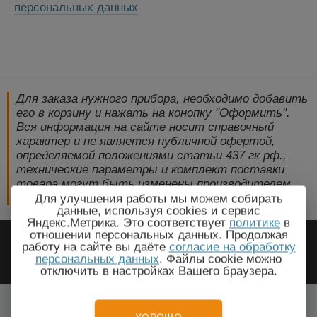
персональных данных
Для заказа нужного прибора, необходимо добавить
его в корзину и нажать на конопку "Оформить".
Вся информация на сайте носит справочный
характер и не является публичной офертой,
определяемой положениями статьи 437 гк рф.,
технические параметры и комплект поставки
товара могут быть изменены производителем
без предварительного уведомления!
Для улучшения работы мы можем собирать
данные, используя cookies и сервис
Яндекс.Метрика. Это соответствует
политике
в
2009-2026 © ЭлектроПрогресс -
отношении персональных данных. Продолжая
работу на сайте вы даёте
согласие на обработку
Электротехническое оборудование
персональных данных
. Файлы cookie можно
отключить в настройках Вашего браузера.
Степногорск, Акмолинская область
Все города